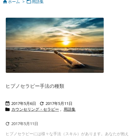
ホーム
>
用語集


ヒプノセラピー手法の種類
2017年5月6日
2017年5月11日


カウンセリング・セラピー
,
用語集

2017年5月11日

ヒプノセラピーには様々な手法（スキル）があります。あなたが抱え