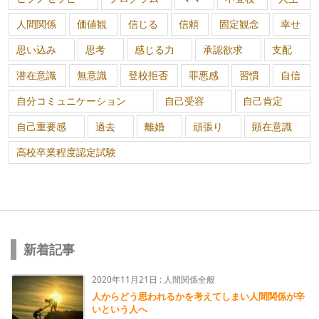
人間関係
価値観
信じる
信頼
固定観念
幸せ
思い込み
思考
感じる力
承認欲求
支配
潜在意識
無意識
登校拒否
罪悪感
習慣
自信
自分コミュニケーション
自己受容
自己肯定
自己重要感
過去
離婚
頑張り
顕在意識
高校卒業程度認定試験
新着記事
2020年11月21日
:
人間関係全般
人からどう思われるかを考えてしまい人間関係が辛
いという人へ