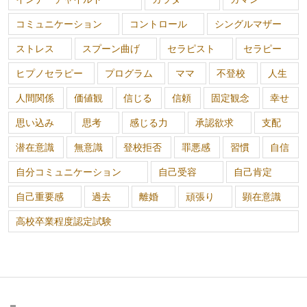
コミュニケーション
コントロール
シングルマザー
ストレス
スプーン曲げ
セラピスト
セラピー
ヒプノセラピー
プログラム
ママ
不登校
人生
人間関係
価値観
信じる
信頼
固定観念
幸せ
思い込み
思考
感じる力
承認欲求
支配
潜在意識
無意識
登校拒否
罪悪感
習慣
自信
自分コミュニケーション
自己受容
自己肯定
自己重要感
過去
離婚
頑張り
顕在意識
高校卒業程度認定試験