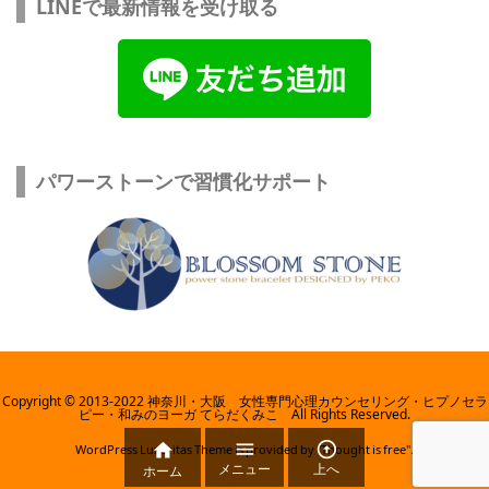
LINEで最新情報を受け取る
パワーストーンで習慣化サポート
Copyright © 2013-2022 神奈川・大阪 女性専門心理カウンセリング・ヒプノセラ
ピー・和みのヨーガ てらだくみこ All Rights Reserved.



WordPress Luxeritas Theme is provided by "
Thought is free
".
メニュー
上へ
ホーム