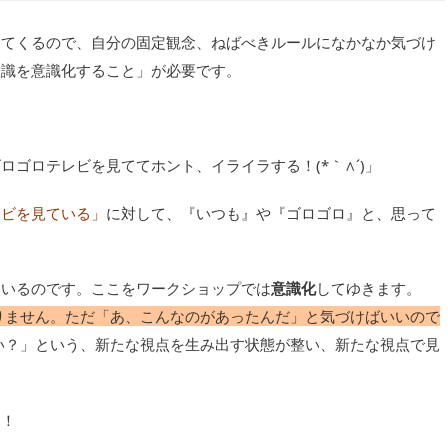
ってくるので、自分の固定観念、ねばべきルールになかなか気づけ
意識を意識化すること」が必要です。
ゴロテレビを見ててホント、イライラする！(*｀∧´)」
レビを見ている」
に対して、『いつも』や『ゴロゴロ』と、思って
ているのです。ここをワークショップでは
意識化
してゆきます。
りません。ただ「あ、こんなのがあったんだ」と気づけばいいので
い？」という、新たな視点を生み出す状態が整い、新たな視点で見
す！