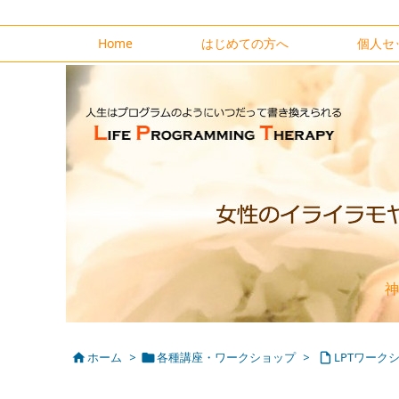
Home
はじめての方へ
個人セ
神
ホーム
>
各種講座・ワークショップ
>
LPTワー


