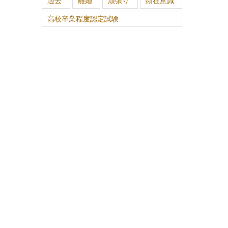
過去
離婚
頑張り
顕在意識
高校卒業程度認定試験