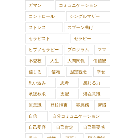
ガマン
コミュニケーション
コントロール
シングルマザー
ストレス
スプーン曲げ
セラピスト
セラピー
ヒプノセラピー
プログラム
ママ
不登校
人生
人間関係
価値観
信じる
信頼
固定観念
幸せ
思い込み
思考
感じる力
承認欲求
支配
潜在意識
無意識
登校拒否
罪悪感
習慣
自信
自分コミュニケーション
自己受容
自己肯定
自己重要感