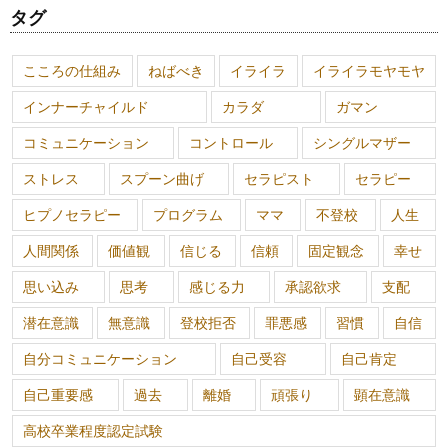
タグ
こころの仕組み
ねばべき
イライラ
イライラモヤモヤ
インナーチャイルド
カラダ
ガマン
コミュニケーション
コントロール
シングルマザー
ストレス
スプーン曲げ
セラピスト
セラピー
ヒプノセラピー
プログラム
ママ
不登校
人生
人間関係
価値観
信じる
信頼
固定観念
幸せ
思い込み
思考
感じる力
承認欲求
支配
潜在意識
無意識
登校拒否
罪悪感
習慣
自信
自分コミュニケーション
自己受容
自己肯定
自己重要感
過去
離婚
頑張り
顕在意識
高校卒業程度認定試験